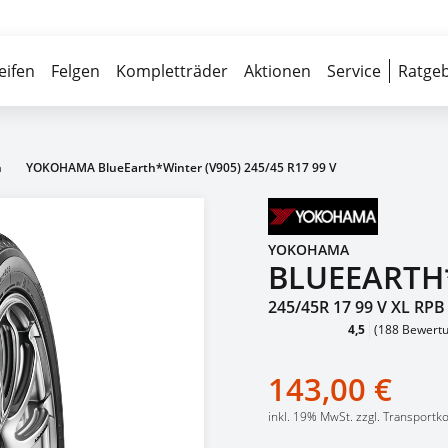
Über 700 Partnerwerkstätten
Reife
eifen
Felgen
Kompletträder
Aktionen
Service
Ratgeb
n
YOKOHAMA BlueEarth*Winter (V905) 245/45 R17 99 V
YOKOHAMA
BLUEEARTH*
245/45R 17 99 V XL RPB
4,5
(188 Bewert
143,00 €
inkl. 19% MwSt. zzgl. Transportk