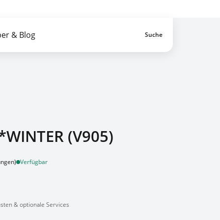
n-Service von A-Z
Zahlung erst vor Ort
er & Blog
Suche
Artikel im War
WINTER (V905)
ungen)
Verfügbar
osten & optionale Services