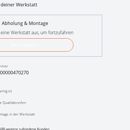
 deiner Werkstatt
Abholung & Montage
 eine Werkstatt aus, um fortzufahren
Bitte wählen
mmer
00000470270
rtig ist
e Qualitätsreifen
ntage in der Werkstatt
598 weitere zufriedene Kunden