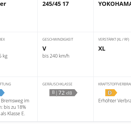
er
245/45 17
YOKOHAM
DEX
GESCHWINDIGKEIT
VERSTÄRKT (XL / RF)
V
XL
5 kg
bis 240 km/h
FTUNG
GERÄUSCHKLASSE
KRAFTSTOFFVERBR
|72
D
B
dB
r Bremsweg im
Erhöhter Verbr
: bis zu 18%
als Klasse E.