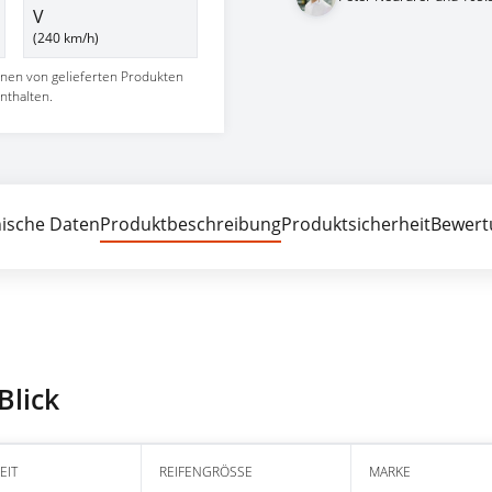
V
(240 km/h)
nnen von gelieferten Produkten
nthalten.
ische Daten
Produktbeschreibung
Produktsicherheit
Bewert
Blick
EIT
REIFENGRÖSSE
MARKE