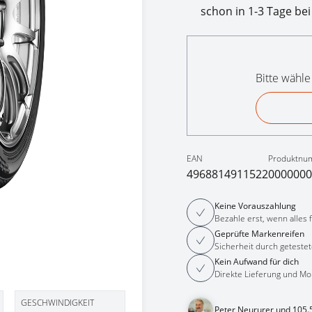
schon in 1-3 Tage bei
Bitte wähle
EAN
Produktnu
4968814911522
0000000
Keine Vorauszahlung
Bezahle erst, wenn alles fe
Geprüfte Markenreifen
Sicherheit durch getestet
Kein Aufwand für dich
Direkte Lieferung und Mo
GESCHWINDIGKEIT
Peter Neururer und 105.