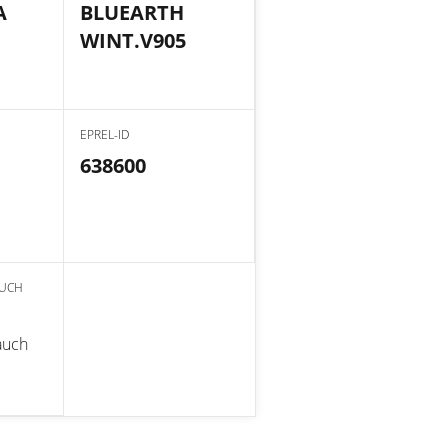
A
BLUEARTH
WINT.V905
EPREL-ID
638600
AUCH
auch