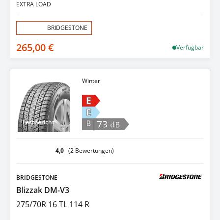
EXTRA LOAD
Aktion:
BRIDGESTONE
265,00 €
Verfügbar
Winter
E
E
|73
Testbericht
B
dB
4,0
(2 Bewertungen)
BRIDGESTONE
Blizzak DM-V3
275/70R 16 TL 114 R