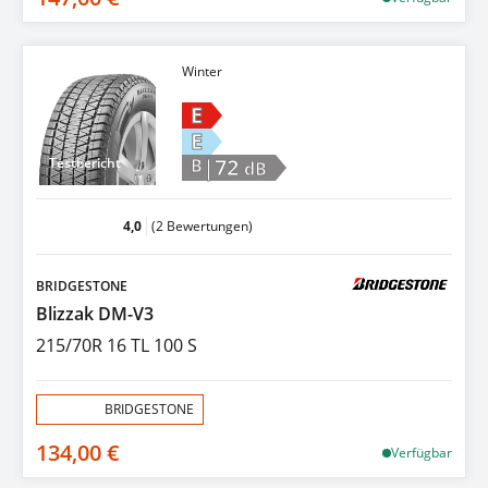
Winter
E
E
|72
Testbericht
B
dB
4,0
(2 Bewertungen)
BRIDGESTONE
Blizzak DM-V3
215/70R 16 TL 100 S
Aktion:
BRIDGESTONE
134,00 €
Verfügbar