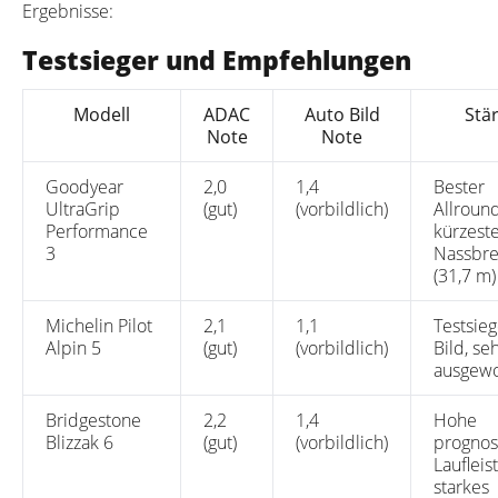
Ergebnisse:
Testsieger und Empfehlungen
Modell
ADAC
Auto Bild
Stä
Note
Note
Goodyear
2,0
1,4
Bester
UltraGrip
(gut)
(vorbildlich)
Allround
Performance
kürzest
3
Nassbr
(31,7 m)
Michelin Pilot
2,1
1,1
Testsie
Alpin 5
(gut)
(vorbildlich)
Bild, se
ausgew
Bridgestone
2,2
1,4
Hohe
Blizzak 6
(gut)
(vorbildlich)
prognost
Laufleis
starkes