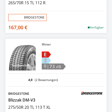
265/70R 15 TL 112 R
Aktion:
BRIDGESTONE
167,00 €
Verfügbar
Winter
E
E
|73
Testbericht
B
dB
4,0
(2 Bewertungen)
BRIDGESTONE
Blizzak DM-V3
275/50R 20 TL 113 T XL