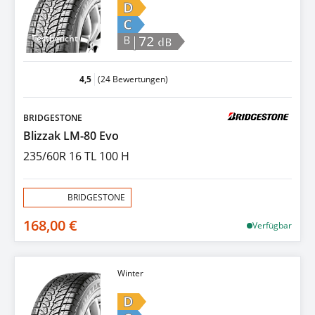
D
C
|72
Testbericht
B
dB
4,5
(24 Bewertungen)
BRIDGESTONE
Blizzak LM-80 Evo
235/60R 16 TL 100 H
Aktion:
BRIDGESTONE
168,00 €
Verfügbar
Winter
D