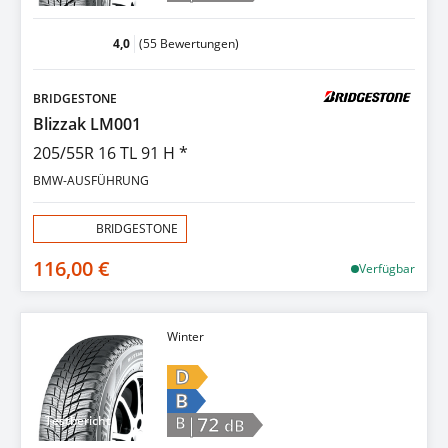
4,0
(55 Bewertungen)
BRIDGESTONE
Blizzak LM001
205/55R 16 TL 91 H *
BMW-AUSFÜHRUNG
Aktion:
BRIDGESTONE
116,00 €
Verfügbar
Winter
D
B
|72
Testbericht
B
dB