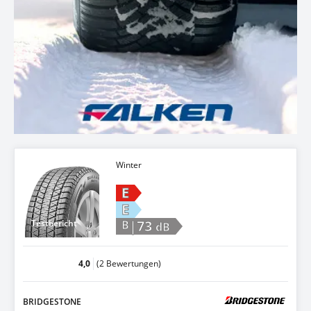
Winter
E
E
|73
Testbericht
B
dB
4,0
(2 Bewertungen)
BRIDGESTONE