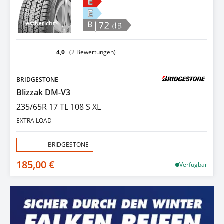
E
E
|72
Testbericht
B
dB
4,0
(2 Bewertungen)
BRIDGESTONE
Blizzak DM-V3
235/65R 17 TL 108 S XL
EXTRA LOAD
Aktion:
BRIDGESTONE
185,00 €
Verfügbar