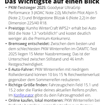
Das Wichtigste auf einen Blick
PKW-Testsieger 2025:
Goodyear UltraGrip
Performance 3 (ADAC Note 2,0), Michelin Pilot Alpin 5
(Note 2,1) und Bridgestone Blizzak 6 (Note 2,2) in der
Dimension 225/40 R18.
Preistipp:
Kumho WinterCraft WP52+ erhält bei Auto
Bild die Note 1,3 "vorbildlich" und kostet deutlich
weniger als die Premium-Konkurrenz.
Bremsweg entscheidet:
Zwischen dem besten und
dem schlechtesten PKW Winterreifen im ÖAMTC-Test
2025 liegen 15 Meter Nassbremsweg. Das ist der
Unterschied zwischen Stillstand und 46 km/h
Restgeschwindigkeit.
E-Auto-Fahrer:
PKW Winterreifen mit niedrigem
Rollwiderstand können 10 bis 15 % Reichweitenverlust
gegenüber dem Sommerreifen reduzieren.
Richtige Größe finden:
Fahrzeugschein Feld 15.1 und
15.2 oder die Flanke deines aktuellen Reifens prüfen.
Im
Konfigurator
gibst du dein Fahrzeugmodell ein.
Online kaufen, lokal montieren:
PKW Winterreifen bei