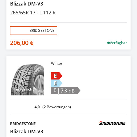
Blizzak DM-V3
265/65R 17 TL 112 R
Aktion:
BRIDGESTONE
206,00 €
Verfügbar
Winter
E
E
|73
Testbericht
B
dB
4,0
(2 Bewertungen)
BRIDGESTONE
Blizzak DM-V3