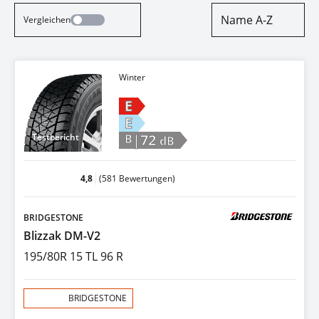
Name A-Z
Vergleichen
Winter
E
E
|72
Testbericht
B
dB
4,8
(581 Bewertungen)
BRIDGESTONE
Blizzak DM-V2
195/80R 15 TL 96 R
Aktion:
BRIDGESTONE