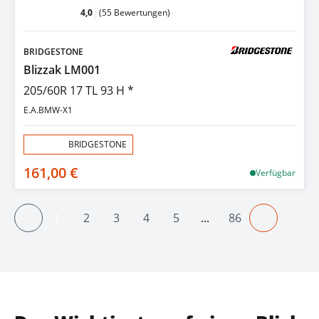
4,0
(55 Bewertungen)
BRIDGESTONE
Blizzak LM001
205/60R 17 TL 93 H *
E.A.BMW-X1
Aktion:
BRIDGESTONE
161,00 €
Verfügbar
1
2
3
4
5
...
86
Vorheriger
Seite
Seite
Seite
Seite
Seite
Seite
Näherige