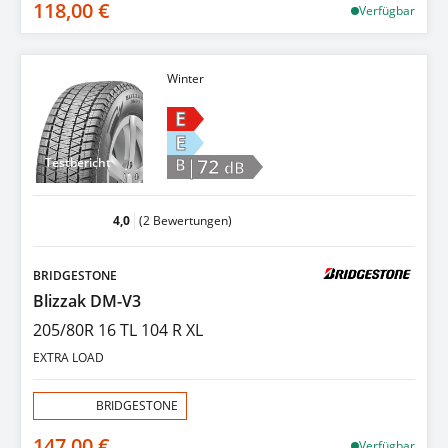
118,00 €
Verfügbar
Winter
E
E
|72
Testbericht
B
dB
4,0
(2 Bewertungen)
BRIDGESTONE
Blizzak DM-V3
205/80R 16 TL 104 R XL
EXTRA LOAD
Aktion:
BRIDGESTONE
147,00 €
Verfügbar