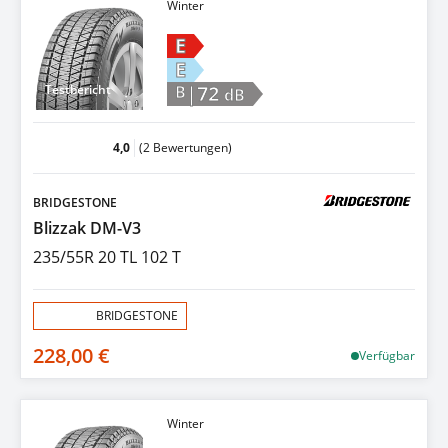
Winter
E
E
|72
Testbericht
B
dB
4,0
(2 Bewertungen)
BRIDGESTONE
Blizzak DM-V3
235/55R 20 TL 102 T
Aktion:
BRIDGESTONE
228,00 €
Verfügbar
Winter