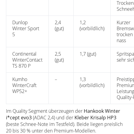
Trocken
Schneeh
Dunlop
2,4
1,2
Kurzer
Winter Sport
(gut)
(vorbildlich)
Bremsw
5
trocken
nass
Continental
2,5
1,7 (gut)
Spritsp
WinterContact
(gut)
sehr sic
TS 870 P
Kumho
–
1,3
Preistip
WinterCraft
(vorbildlich)
Premiu
WP52+
Leistun
Quality-
Im Quality Segment überzeugen der
Hankook Winter
i*cept evo3
(ADAC 2,4) und der
Kleber Krisalp HP3
(beste Schnee-Note im Testfeld). Beide liegen preislich
20 bis 30 % unter den Premium-Modellen.