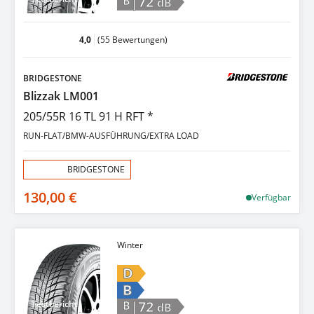
|72
B
dB
4,0
(55 Bewertungen)
BRIDGESTONE
Blizzak LM001
205/55R 16 TL 91 H RFT *
RUN-FLAT/BMW-AUSFÜHRUNG/EXTRA LOAD
Aktion:
BRIDGESTONE
130,00 €
Verfügbar
Winter
D
B
|72
Testbericht
B
dB