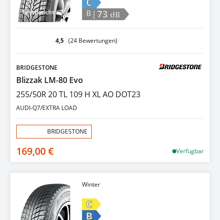
C
|73
Testbericht
B
dB
4,5
(24 Bewertungen)
BRIDGESTONE
Blizzak LM-80 Evo
255/50R 20 TL 109 H XL AO DOT23
AUDI-Q7/EXTRA LOAD
Aktion:
BRIDGESTONE
169,00 €
Verfügbar
Winter
C
B