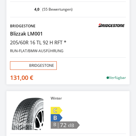
4,0
(55 Bewertungen)
BRIDGESTONE
Blizzak LM001
205/60R 16 TL 92 H RFT *
RUN-FLAT/BMW-AUSFÜHRUNG
Aktion:
BRIDGESTONE
131,00 €
Verfügbar
Winter
C
B
|72
Testbericht
B
dB