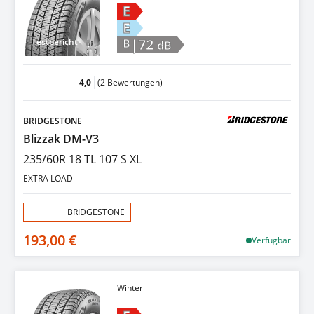
E
E
|72
Testbericht
B
dB
4,0
(2 Bewertungen)
BRIDGESTONE
Blizzak DM-V3
235/60R 18 TL 107 S XL
EXTRA LOAD
Aktion:
BRIDGESTONE
193,00 €
Verfügbar
Winter