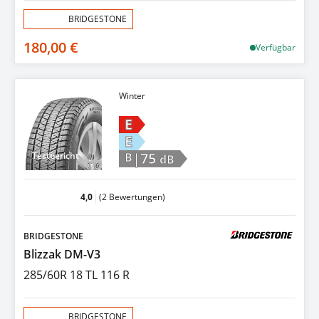
Aktion:
BRIDGESTONE
180,00 €
Verfügbar
Winter
E
E
|75
Testbericht
B
dB
4,0
(2 Bewertungen)
BRIDGESTONE
Blizzak DM-V3
285/60R 18 TL 116 R
Aktion:
BRIDGESTONE