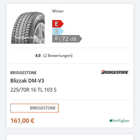
Winter
E
E
|72
Testbericht
B
dB
4,0
(2 Bewertungen)
BRIDGESTONE
Blizzak DM-V3
225/70R 16 TL 103 S
Aktion:
BRIDGESTONE
161,00 €
Verfügbar