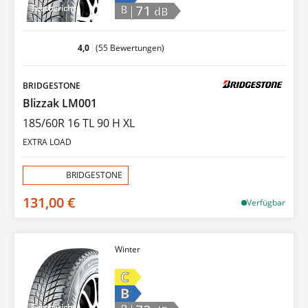
|71
Testbericht
B
dB
4,0
(55 Bewertungen)
BRIDGESTONE
Blizzak LM001
185/60R 16 TL 90 H XL
EXTRA LOAD
Aktion:
BRIDGESTONE
131,00 €
Verfügbar
Winter
C
B
Testbericht