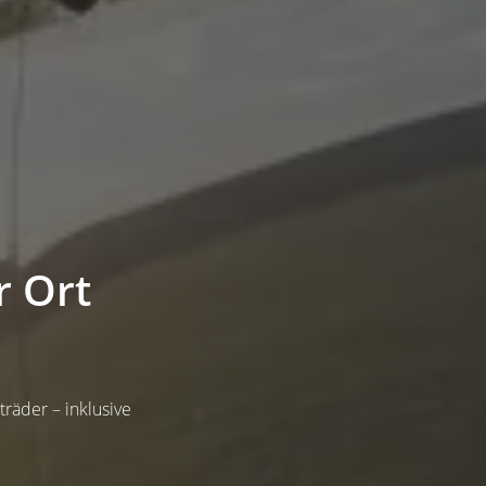
r Ort
räder – inklusive