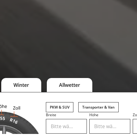
Winter
Allwetter
PKW & SUV
Transporter & Van
Breite
Höhe
Zo
Bitte wählen
Bitte wählen