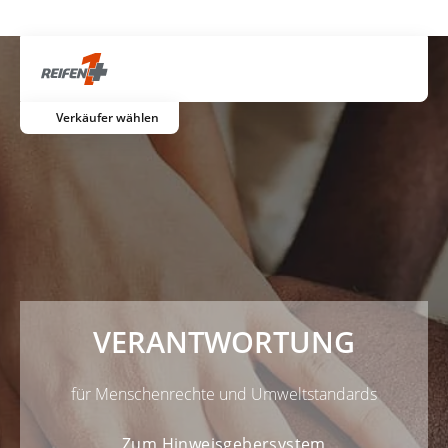
Gratis Versand ab dem 2. Reifen direkt zum Partner
Artik
Verkäufer wählen
VERANTWORTUNG
für Menschenrechte und Umweltstandards
Zum Hinweisgebersystem