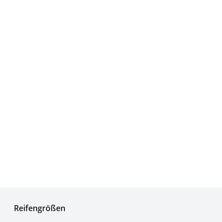
Experten für Reifen seit über 50 Jahren
Reifengrößen