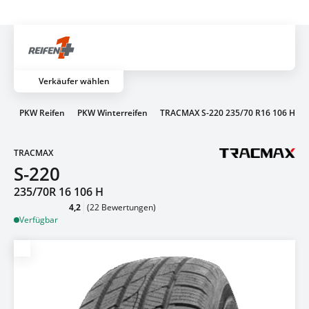
Über 700 Partnerwerkstätten
Artik
Verkäufer wählen
en
PKW Reifen
PKW Winterreifen
TRACMAX S-220 235/70 R16 106 H
TRACMAX
S-220
235/70R 16 106 H
4,2
(22 Bewertungen)
Verfügbar