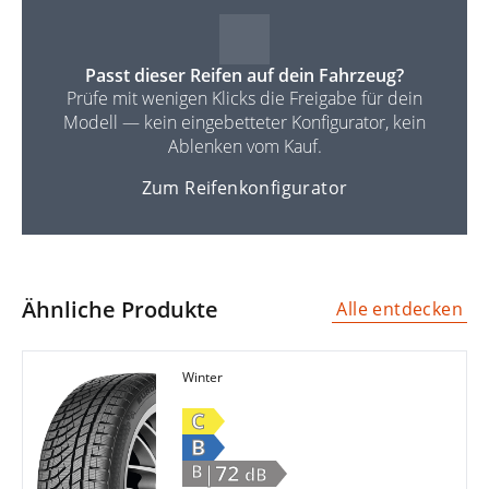
Passt dieser Reifen auf dein Fahrzeug?
Prüfe mit wenigen Klicks die Freigabe für dein
Modell — kein eingebetteter Konfigurator, kein
Ablenken vom Kauf.
Zum Reifenkonfigurator
Ähnliche Produkte
Alle entdecken
Winter
C
B
|72
B
dB