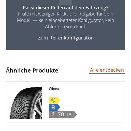
Passt dieser Reifen auf dein Fahrzeug?
Prüfe mit wenigen Klicks die Freigabe für dein
Modell — kein eingebetteter Konfigurator, kein
Ablenken vom Kauf.
Zum Reifenkonfigurator
Ähnliche Produkte
Alle entdecken
Winter
C
B
|70
B
dB