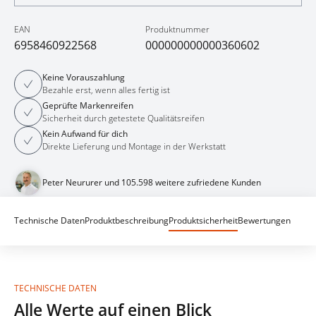
EAN
Produktnummer
6958460922568
000000000000360602
Keine Vorauszahlung
Bezahle erst, wenn alles fertig ist
Geprüfte Markenreifen
Sicherheit durch getestete Qualitätsreifen
Kein Aufwand für dich
Direkte Lieferung und Montage in der Werkstatt
Peter Neururer und 105.598 weitere zufriedene Kunden
Technische Daten
Produktbeschreibung
Produktsicherheit
Bewertungen
TECHNISCHE DATEN
Alle Werte auf einen Blick