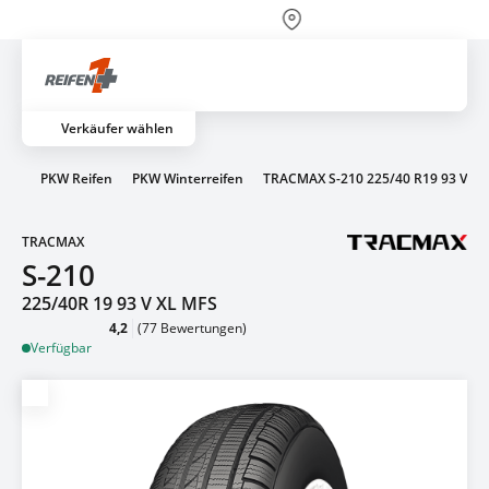
Über 700 Partnerwerkstätten
Artik
Verkäufer wählen
ifen
PKW Reifen
PKW Winterreifen
TRACMAX S-210 225/40 R19 93 V
TRACMAX
S-210
225/40R 19 93 V XL MFS
4,2
(77 Bewertungen)
Verfügbar