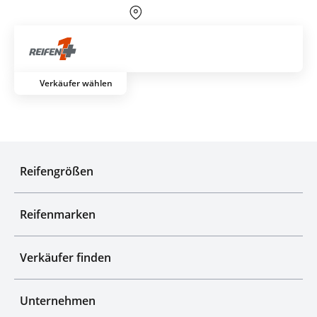
Über 700 Partnerwerkstätten
Artik
Verkäufer wählen
Top-Marken & Hersteller
Reifengrößen
Reifenmarken
Verkäufer finden
Unternehmen