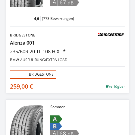
|67
A
dB
4,6
(773 Bewertungen)
BRIDGESTONE
Alenza 001
235/60R 20 TL 108 H XL *
BMW-AUSFÜHRUNG/EXTRA LOAD
Aktion:
BRIDGESTONE
259,00 €
Verfügbar
Sommer
A
B
|68
A
dB