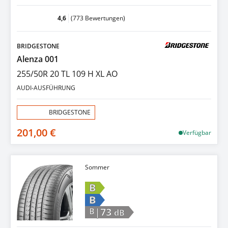
4,6
(773 Bewertungen)
BRIDGESTONE
Alenza 001
255/50R 20 TL 109 H XL AO
AUDI-AUSFÜHRUNG
Aktion:
BRIDGESTONE
201,00 €
Verfügbar
Sommer
B
B
|73
B
dB