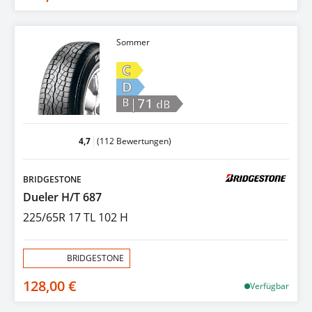
Sommer
C
D
|71
B
dB
4,7
(112 Bewertungen)
BRIDGESTONE
Dueler H/T 687
225/65R 17 TL 102 H
Aktion:
BRIDGESTONE
128,00 €
Verfügbar