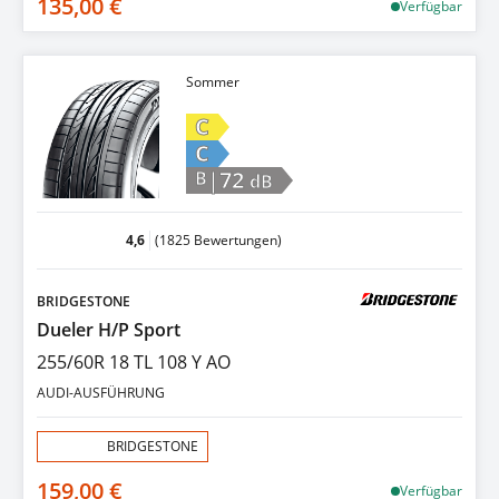
135,00 €
Verfügbar
Sommer
C
C
|72
B
dB
4,6
(1825 Bewertungen)
BRIDGESTONE
Dueler H/P Sport
255/60R 18 TL 108 Y AO
AUDI-AUSFÜHRUNG
Aktion:
BRIDGESTONE
159,00 €
Verfügbar