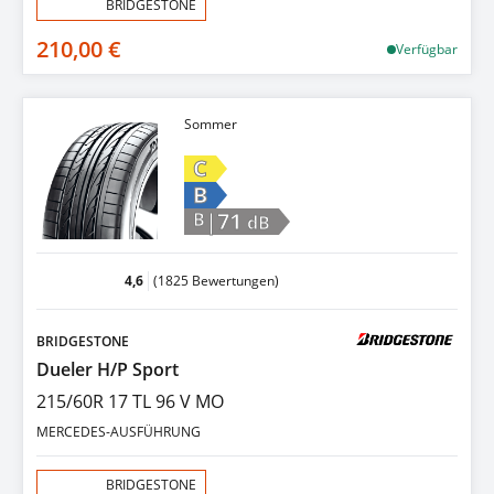
Aktion:
BRIDGESTONE
210,00 €
Verfügbar
Sommer
C
B
|71
B
dB
4,6
(1825 Bewertungen)
BRIDGESTONE
Dueler H/P Sport
215/60R 17 TL 96 V MO
MERCEDES-AUSFÜHRUNG
Aktion:
BRIDGESTONE