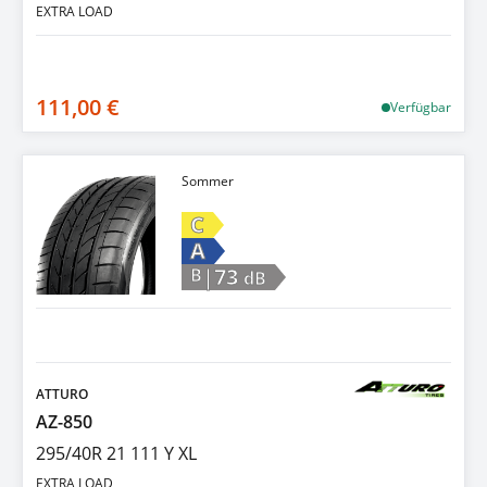
EXTRA LOAD
111,00 €
Verfügbar
Sommer
C
A
|73
B
dB
ATTURO
AZ-850
295/40R 21 111 Y XL
EXTRA LOAD