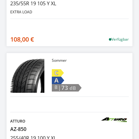
235/55R 19 105 Y XL
EXTRA LOAD
108,00 €
Verfügbar
Sommer
C
A
|73
B
dB
ATTURO
AZ-850
255/40R 19 100 Y XL