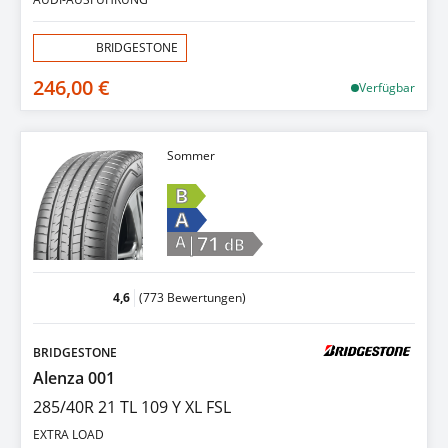
Aktion:
BRIDGESTONE
246,00 €
Verfügbar
Sommer
B
A
|71
A
dB
4,6
(773 Bewertungen)
BRIDGESTONE
Alenza 001
285/40R 21 TL 109 Y XL FSL
EXTRA LOAD