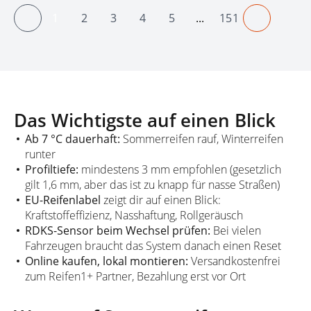
1
2
3
4
5
...
151
Vorheriger
Seite
Seite
Seite
Seite
Seite
Seite
Näherige
Das Wichtigste auf einen Blick
Ab 7 °C dauerhaft:
Sommerreifen rauf, Winterreifen
runter
Profiltiefe:
mindestens 3 mm empfohlen (gesetzlich
gilt 1,6 mm, aber das ist zu knapp für nasse Straßen)
EU-Reifenlabel
zeigt dir auf einen Blick:
Kraftstoffeffizienz, Nasshaftung, Rollgeräusch
RDKS-Sensor beim Wechsel prüfen:
Bei vielen
Fahrzeugen braucht das System danach einen Reset
Online kaufen, lokal montieren:
Versandkostenfrei
zum Reifen1+ Partner, Bezahlung erst vor Ort