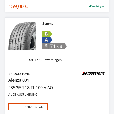
159,00 €
Verfügbar
Sommer
B
A
|71
B
dB
4,6
(773 Bewertungen)
BRIDGESTONE
Alenza 001
235/55R 18 TL 100 V AO
AUDI-AUSFÜHRUNG
Aktion:
BRIDGESTONE