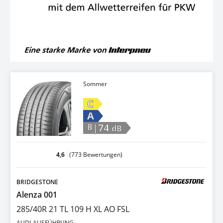
Sommer
C
A
|74
B
dB
4,6
(773 Bewertungen)
BRIDGESTONE
Alenza 001
285/40R 21 TL 109 H XL AO FSL
AUDI-AUSFÜHRUNG