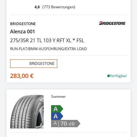
4,6
(773 Bewertungen)
BRIDGESTONE
Alenza 001
275/35R 21 TL 103 Y RFT XL * FSL
RUN-FLAT/BMW-AUSFÜHRUNG/EXTRA LOAD
Aktion:
BRIDGESTONE
283,00 €
Verfügbar
Sommer
A
A
|70
A
dB