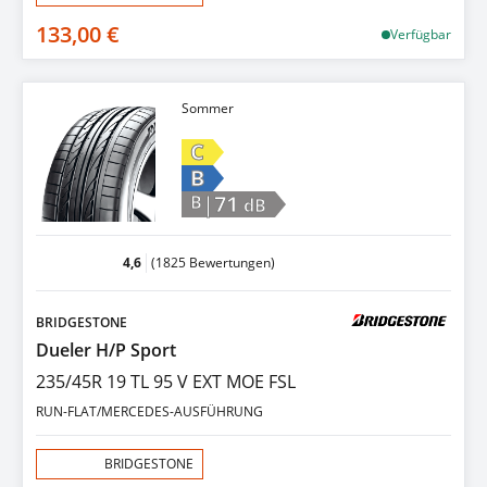
133,00 €
Verfügbar
Sommer
C
B
|71
B
dB
4,6
(1825 Bewertungen)
BRIDGESTONE
Dueler H/P Sport
235/45R 19 TL 95 V EXT MOE FSL
RUN-FLAT/MERCEDES-AUSFÜHRUNG
Aktion:
BRIDGESTONE