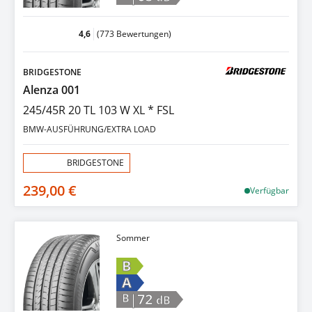
4,6
(773 Bewertungen)
BRIDGESTONE
Alenza 001
245/45R 20 TL 103 W XL * FSL
BMW-AUSFÜHRUNG/EXTRA LOAD
Aktion:
BRIDGESTONE
239,00 €
Verfügbar
Sommer
B
A
|72
B
dB