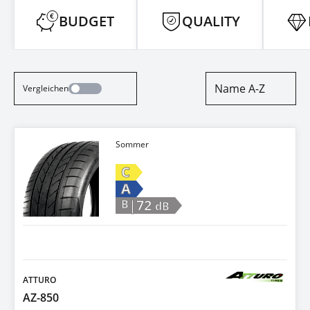
BUDGET
QUALITY
Name A-Z
Vergleichen
Sommer
C
A
|72
B
dB
ATTURO
AZ-850