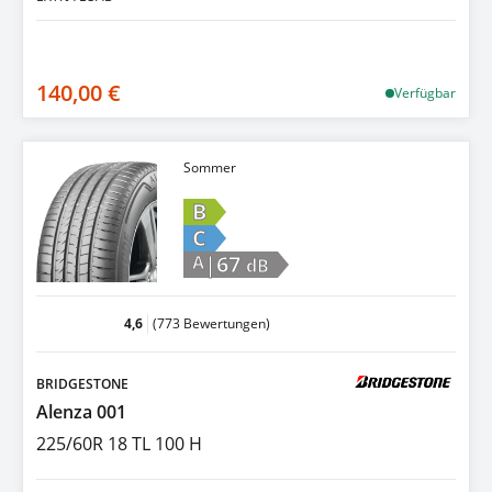
140,00 €
Verfügbar
Sommer
B
C
|67
A
dB
4,6
(773 Bewertungen)
BRIDGESTONE
Alenza 001
225/60R 18 TL 100 H