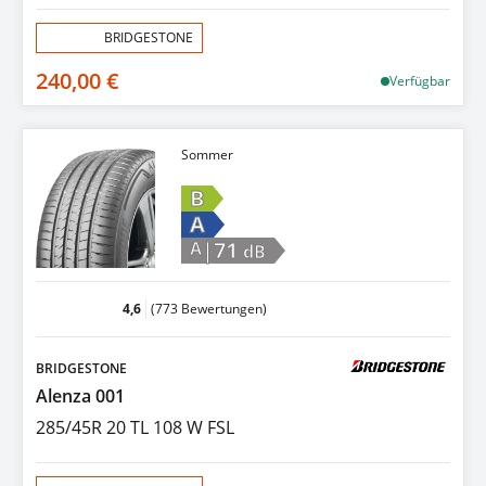
Aktion:
BRIDGESTONE
240,00 €
Verfügbar
Sommer
B
A
|71
A
dB
4,6
(773 Bewertungen)
BRIDGESTONE
Alenza 001
285/45R 20 TL 108 W FSL