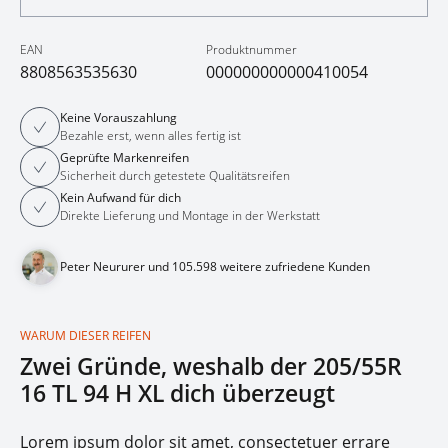
EAN
Produktnummer
8808563535630
000000000000410054
Keine Vorauszahlung
Bezahle erst, wenn alles fertig ist
Geprüfte Markenreifen
Sicherheit durch getestete Qualitätsreifen
Kein Aufwand für dich
Direkte Lieferung und Montage in der Werkstatt
Peter Neururer und 105.598 weitere zufriedene Kunden
WARUM DIESER REIFEN
Zwei Gründe, weshalb der 205/55R
16 TL 94 H XL dich überzeugt
Lorem ipsum dolor sit amet, consectetuer errare