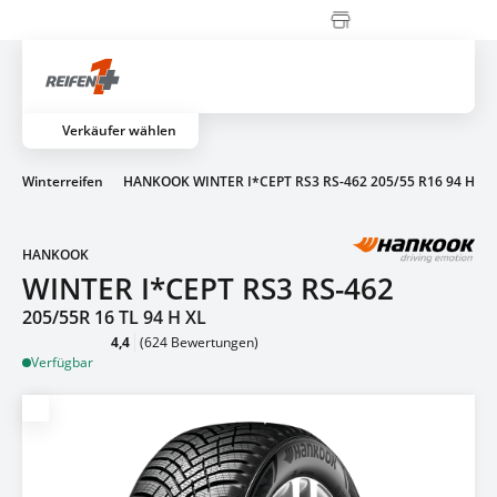
Zahlung erst vor Ort
Artik
Verkäufer wählen
KW Winterreifen
HANKOOK WINTER I*CEPT RS3 RS-462 205/55 R16 94 H
HANKOOK
WINTER I*CEPT RS3 RS-462
205/55R 16 TL 94 H XL
4,4
(624 Bewertungen)
Verfügbar