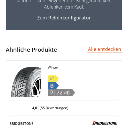
Modell — kein eingebetteter Konfigurator, kein
Ablenken vom Kauf.
Zum Reifenkonfigurator
Ähnliche Produkte
Alle entdecken
Winter
C
B
|72
B
dB
4,0
(55 Bewertungen)
BRIDGESTONE