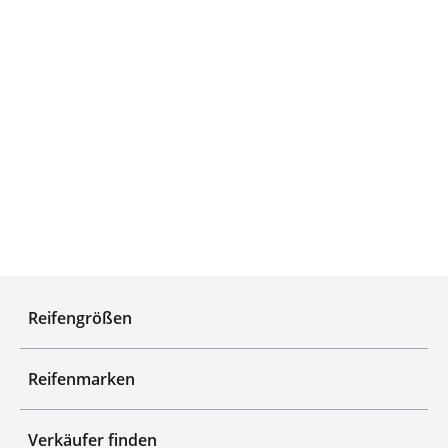
Experten für Reifen seit über 50 Jahren
Reifengrößen
Reifenmarken
Verkäufer finden