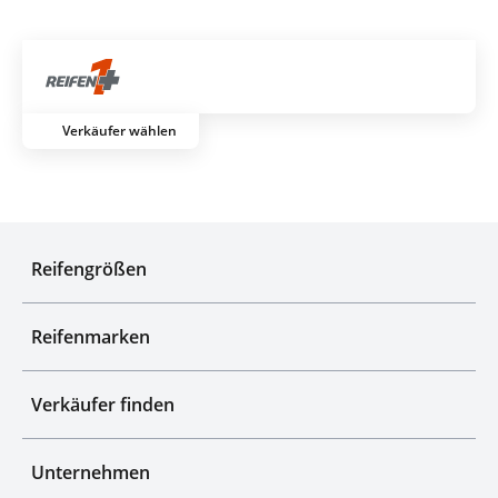
Über 700 Partnerwerkstätten
Artik
Verkäufer wählen
Top-Marken & Hersteller
Reifengrößen
Reifenmarken
Verkäufer finden
Unternehmen