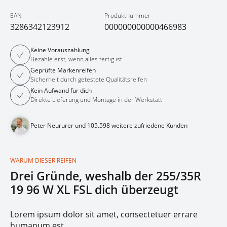
EAN
Produktnummer
3286342123912
000000000000466983
Keine Vorauszahlung
Bezahle erst, wenn alles fertig ist
Geprüfte Markenreifen
Sicherheit durch getestete Qualitätsreifen
Kein Aufwand für dich
Direkte Lieferung und Montage in der Werkstatt
Peter Neururer und 105.598 weitere zufriedene Kunden
WARUM DIESER REIFEN
Drei Gründe, weshalb der 255/35R
19 96 W XL FSL dich überzeugt
Lorem ipsum dolor sit amet, consectetuer errare
humanum est.