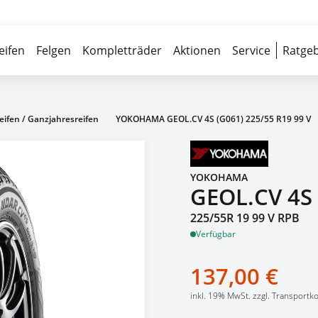
Über 700 Partnerwerkstätten
Reife
eifen
Felgen
Kompletträder
Aktionen
Service
Ratgeb
eifen / Ganzjahresreifen
YOKOHAMA GEOL.CV 4S (G061) 225/55 R19 99 V
YOKOHAMA
GEOL.CV 4S 
225/55R 19 99 V RPB
4,6
(63 Bewertu
137,00 €
inkl. 19% MwSt. zzgl. Transportk