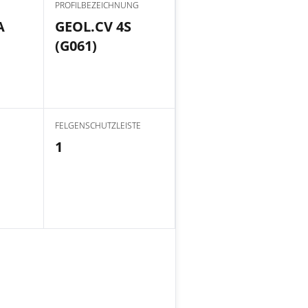
PROFILBEZEICHNUNG
A
GEOL.CV 4S
(G061)
FELGENSCHUTZLEISTE
1