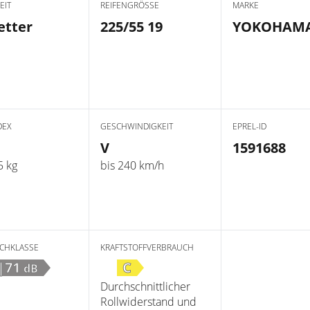
EIT
REIFENGRÖSSE
MARKE
etter
225/55 19
YOKOHAM
DEX
GESCHWINDIGKEIT
EPREL-ID
V
1591688
5 kg
bis 240 km/h
CHKLASSE
KRAFTSTOFFVERBRAUCH
|71
C
dB
Durchschnittlicher
Rollwiderstand und