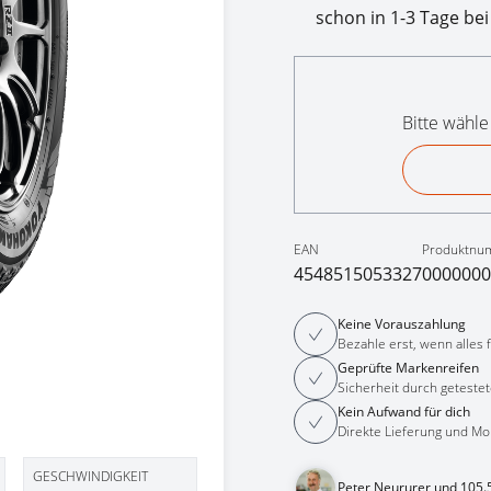
schon in 1-3 Tage bei
Bitte wähle
EAN
Produktnu
4548515053327
0000000
Keine Vorauszahlung
Bezahle erst, wenn alles fe
Geprüfte Markenreifen
Sicherheit durch getestet
Kein Aufwand für dich
Direkte Lieferung und Mo
GESCHWINDIGKEIT
Peter Neururer und 105.