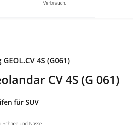
Verbrauch.
 GEOL.CV 4S (G061)
landar CV 4S (G 061)
fen für SUV
bei Schnee und Nässe