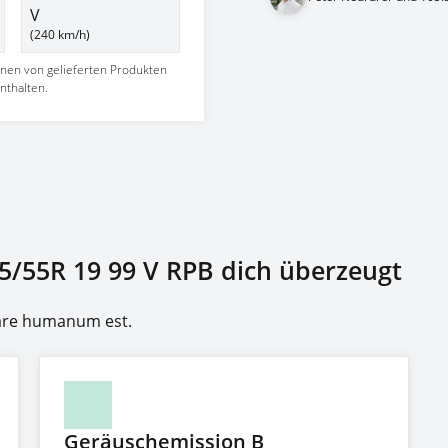
V
(240 km/h)
nnen von gelieferten Produkten
nthalten.
5/55R 19 99 V RPB dich überzeugt
rare humanum est.
Geräuschemission B