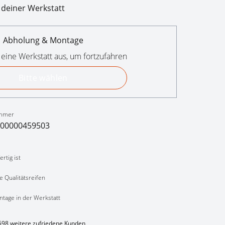
 deiner Werkstatt
Abholung & Montage
 eine Werkstatt aus, um fortzufahren
Bitte wählen
mmer
00000459503
rtig ist
e Qualitätsreifen
ntage in der Werkstatt
598 weitere zufriedene Kunden