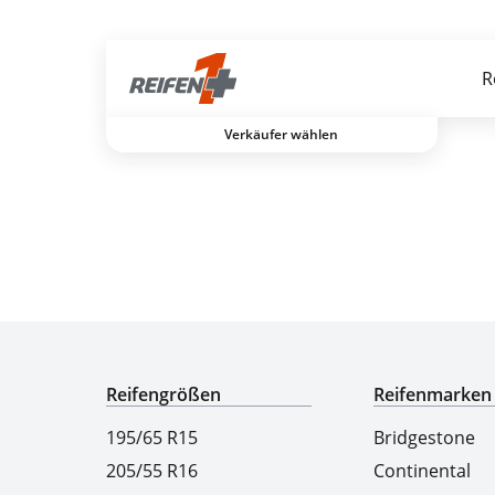
Gratis Versand ab dem 2. Reifen direkt zum Partner
R
Verkäufer wählen
Experten für Reifen seit über 50 Jahren
Reifengrößen
Reifenmarken
195/65 R15
Bridgestone
205/55 R16
Continental