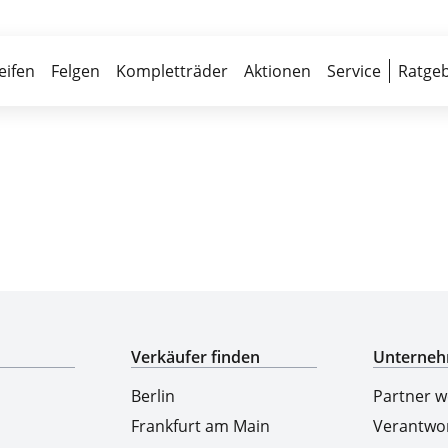
Über 700 Partnerwerkstätten
Reife
eifen
Felgen
Kompletträder
Aktionen
Service
Ratgeb
Top-Marken & Hersteller
Verkäufer finden
Unterne
Berlin
Partner 
Frankfurt am Main
Verantwo