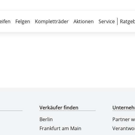
Über 700 Partnerwerkstätten
Reife
eifen
Felgen
Kompletträder
Aktionen
Service
Ratgeb
Top-Marken & Hersteller
Verkäufer finden
Unterne
Berlin
Partner 
Frankfurt am Main
Verantwo