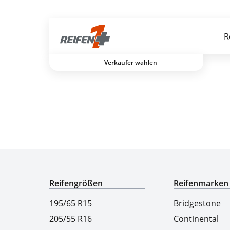
Gratis Versand ab dem 2. Reifen direkt zum Partner
R
Verkäufer wählen
Experten für Reifen seit über 50 Jahren
Reifengrößen
Reifenmarken
195/65 R15
Bridgestone
205/55 R16
Continental