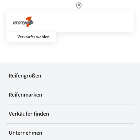
Über 700 Partnerwerkstätten
Artik
Verkäufer wählen
Top-Marken & Hersteller
Reifengrößen
Reifenmarken
Verkäufer finden
Unternehmen