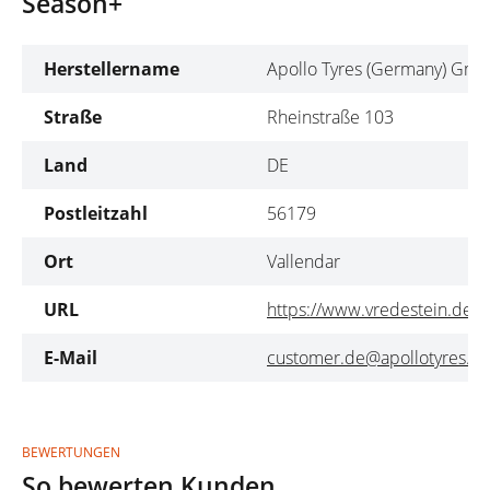
Season+
Herstellername
Apollo Tyres (Germany) Gm
Straße
Rheinstraße 103
Land
DE
Postleitzahl
56179
Ort
Vallendar
URL
https://www.vredestein.de
E-Mail
customer.de@apollotyres.c
BEWERTUNGEN
So bewerten Kunden