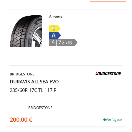
Allwetter
C
A
|72
A
dB
BRIDGESTONE
DURAVIS ALLSEA EVO
235/60R 17C TL 117 R
Aktion:
BRIDGESTONE
200,00 €
Verfügbar