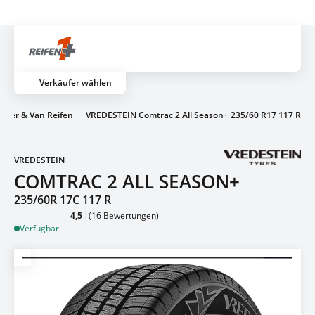
Über 700 Partnerwerkstätten
Artik
Verkäufer wählen
orter & Van Reifen
VREDESTEIN Comtrac 2 All Season+ 235/60 R17 117 R
VREDESTEIN
COMTRAC 2 ALL SEASON+
235/60R 17C 117 R
4,5
(16 Bewertungen)
Verfügbar