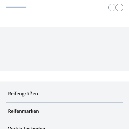
Experten für Reifen seit über 50 Jahren
Reifengrößen
Reifenmarken
Verkäufer finden