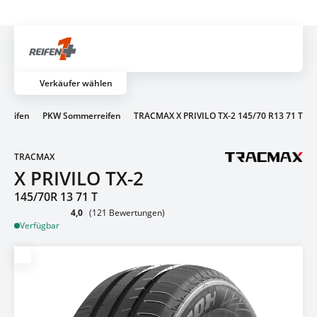
Gratis Versand ab dem 2. Reifen direkt zum Partner
Artik
Verkäufer wählen
 Reifen
PKW Sommerreifen
TRACMAX X PRIVILO TX-2 145/70 R13 71 T
TRACMAX
X PRIVILO TX-2
145/70R 13 71 T
4,0
(121 Bewertungen)
Verfügbar