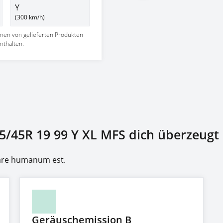
Y
(300 km/h)
nnen von gelieferten Produkten
nthalten.
5/45R 19 99 Y XL MFS dich überzeugt
rare humanum est.
Geräuschemission B