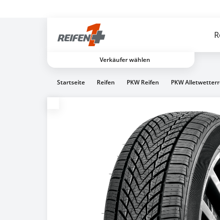
Gratis Versand ab dem 2. Reifen direkt zum Partner
R
Verkäufer wählen
Startseite
Reifen
PKW Reifen
PKW Alletwetterr