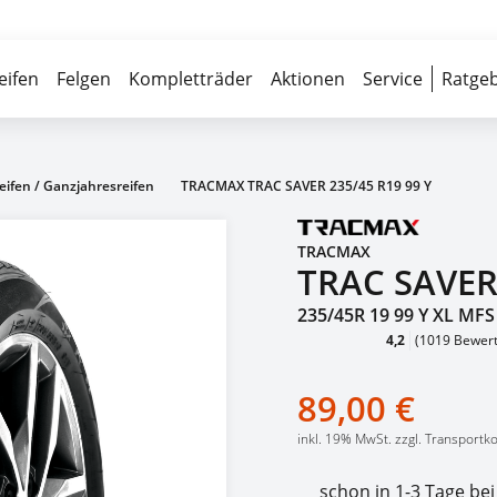
Über 700 Partnerwerkstätten
Reife
eifen
Felgen
Kompletträder
Aktionen
Service
Ratgeb
eifen / Ganzjahresreifen
TRACMAX TRAC SAVER 235/45 R19 99 Y
TRACMAX
TRAC SAVE
235/45R 19 99 Y XL MFS
4,2
(1019 Bewer
89,00 €
inkl. 19% MwSt. zzgl. Transportk
schon in 1-3 Tage bei