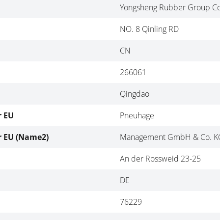
Yongsheng Rubber Group Co
NO. 8 Qinling RD
CN
266061
Qingdao
r EU
Pneuhage
r EU (Name2)
Management GmbH & Co. K
An der Rossweid 23-25
DE
76229