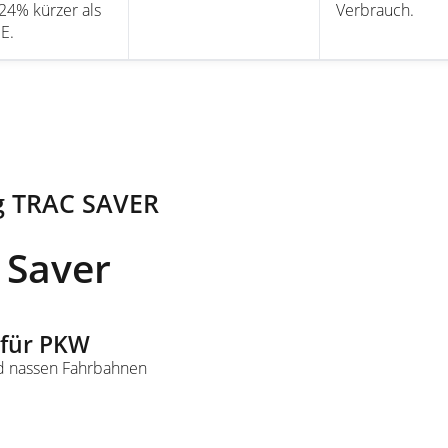
 24% kürzer als
Verbrauch.
 E.
g TRAC SAVER
 Saver
 für PKW
nd nassen Fahrbahnen
e