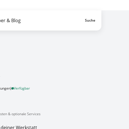
n-Service von A-Z
Zahlung erst vor Ort
er & Blog
Suche
Artikel im War
R
tungen)
Verfügbar
osten & optionale Services
 deiner Werkstatt