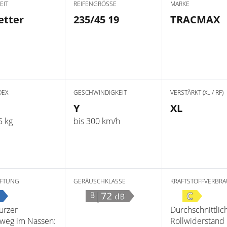
EIT
REIFENGRÖSSE
MARKE
etter
235/45 19
TRACMAX
DEX
GESCHWINDIGKEIT
VERSTÄRKT (XL / RF)
Y
XL
5 kg
bis 300 km/h
FTUNG
GERÄUSCHKLASSE
KRAFTSTOFFVERBR
|72
C
B
dB
urzer
Durchschnittlic
weg im Nassen:
Rollwiderstand