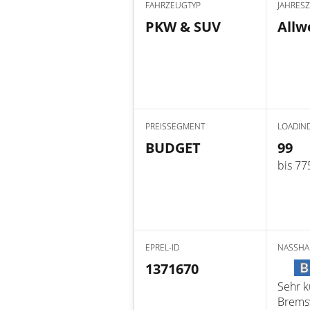
FAHRZEUGTYP
JAHRESZ
PKW & SUV
Allw
PREISSEGMENT
LOADIN
BUDGET
99
bis 77
EPREL-ID
NASSHA
B
1371670
Sehr k
Brems