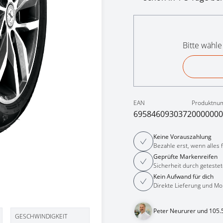
Bitte wähle
EAN
Produktnu
6958460930372
0000000
Keine Vorauszahlung
Bezahle erst, wenn alles fe
Geprüfte Markenreifen
Sicherheit durch getestet
Kein Aufwand für dich
Direkte Lieferung und Mo
Peter Neururer und 105.
GESCHWINDIGKEIT