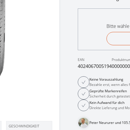
Bitte wähle
EAN
Produktnu
4024067005194
0000000
Keine Vorauszahlung
Bezahle erst, wenn alles fe
Geprüfte Markenreifen
Sicherheit durch getestet
Kein Aufwand für dich
Direkte Lieferung und Mo
Peter Neururer und 105.
GESCHWINDIGKEIT