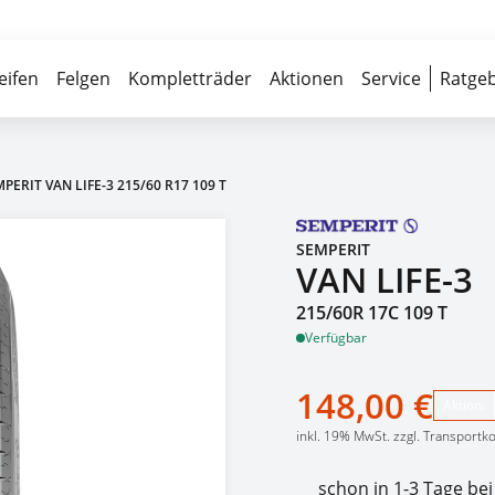
Über 700 Partnerwerkstätten
Reife
eifen
Felgen
Kompletträder
Aktionen
Service
Ratgeb
PERIT VAN LIFE-3 215/60 R17 109 T
SEMPERIT
VAN LIFE-3
215/60R 17C 109 T
Verfügbar
148,00 €
Aktion:
inkl. 19% MwSt. zzgl. Transportk
schon in 1-3 Tage bei