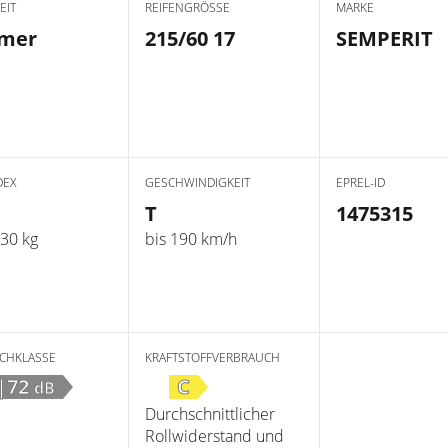
EIT
REIFENGRÖSSE
MARKE
mer
215/60 17
SEMPERIT
DEX
GESCHWINDIGKEIT
EPREL-ID
T
1475315
030 kg
bis 190 km/h
CHKLASSE
KRAFTSTOFFVERBRAUCH
|72
C
dB
Durchschnittlicher
Rollwiderstand und