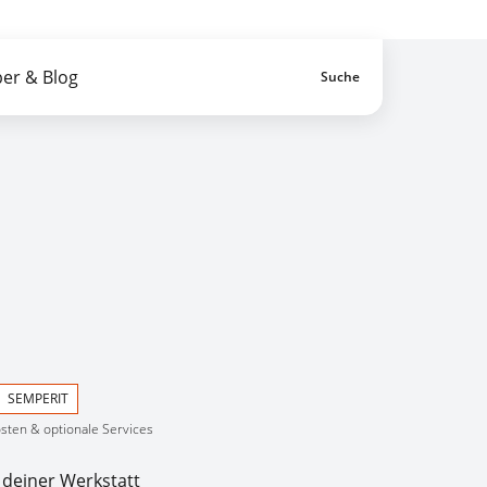
n-Service von A-Z
Zahlung erst vor Ort
er & Blog
Suche
Artikel im War
SEMPERIT
osten & optionale Services
 deiner Werkstatt