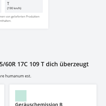
T
(190 km/h)
nnen von gelieferten Produkten
nthalten.
5/60R 17C 109 T dich überzeugt
rare humanum est.
Geräuschemission B