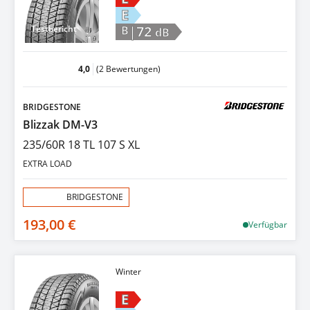
E
|72
Testbericht
B
dB
4,0
(2 Bewertungen)
BRIDGESTONE
Blizzak DM-V3
235/60R 18 TL 107 S XL
EXTRA LOAD
Aktion:
BRIDGESTONE
193,00 €
Verfügbar
Winter
E