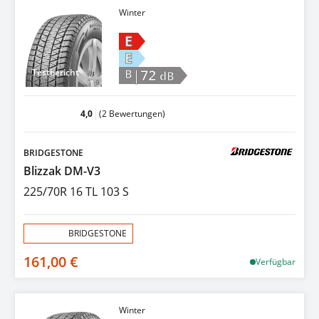
Winter
E
E
|72
Testbericht
B
dB
4,0
(2 Bewertungen)
BRIDGESTONE
Blizzak DM-V3
225/70R 16 TL 103 S
Aktion:
BRIDGESTONE
161,00 €
Verfügbar
Winter