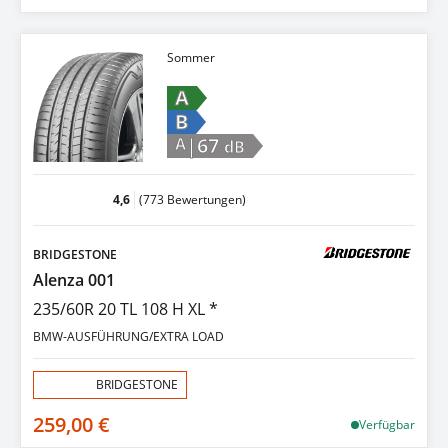
Sommer
A
B
|67
A
dB
4,6
(773 Bewertungen)
BRIDGESTONE
Alenza 001
235/60R 20 TL 108 H XL *
BMW-AUSFÜHRUNG/EXTRA LOAD
Aktion:
BRIDGESTONE
259,00 €
Verfügbar