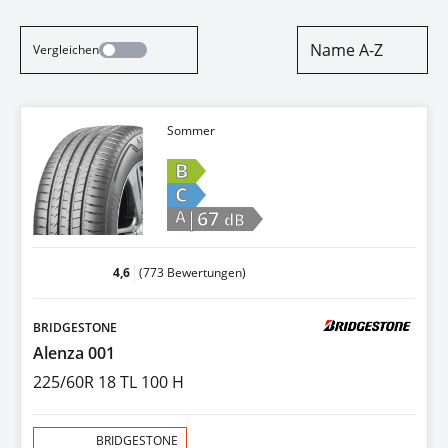
Name A-Z
Vergleichen
Sommer
B
C
|67
A
dB
4,6
(773 Bewertungen)
BRIDGESTONE
Alenza 001
225/60R 18 TL 100 H
Aktion:
BRIDGESTONE