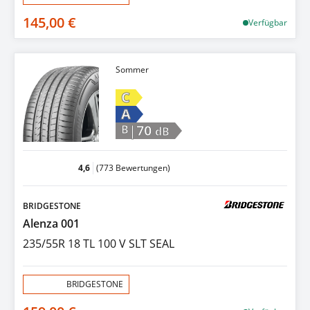
145,00 €
Verfügbar
Sommer
C
A
|70
B
dB
4,6
(773 Bewertungen)
BRIDGESTONE
Alenza 001
235/55R 18 TL 100 V SLT SEAL
Aktion:
BRIDGESTONE