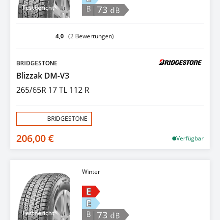
|73
Testbericht
B
dB
4,0
(2 Bewertungen)
BRIDGESTONE
Blizzak DM-V3
265/65R 17 TL 112 R
Aktion:
BRIDGESTONE
206,00 €
Verfügbar
Winter
E
E
|73
Testbericht
B
dB