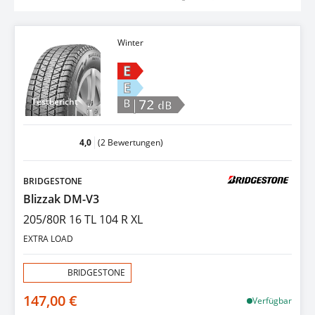
Winter
E
E
|72
Testbericht
B
dB
4,0
(2 Bewertungen)
BRIDGESTONE
Blizzak DM-V3
205/80R 16 TL 104 R XL
EXTRA LOAD
Aktion:
BRIDGESTONE
147,00 €
Verfügbar