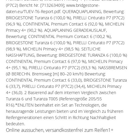
(P7C2) Bericht Nr. [713263409]; www.bridgestone-
daten.eu/TUEV-T6-Report.pdf. QUERAQUAPLANING, Bewertung:
BRIDGESTONE Turanza 6 (100,0 %), PIRELLI Cinturato P7 (P7C2)
(96,9 %), CONTINENTAL Premium Contact 6 (92,0 %), MICHELIN
Primacy 4+ (90,2 %). AQUAPLANING GERADEAUSLAUF,
Bewertung: CONTINENTAL Premium Contact 6 (100,2 %),
BRIDGESTONE Turanza 6 (100,0 %), PIRELLI Cinturato P7 (P7C2)
(98,9 %), MICHELIN Primacy 4+ (98,5 %). SEITLICHE
NASSHAFTUNG, Bewertung: BRIDGESTONE TURANZA 6 (100,0 %)
CONTINENTAL Premium Contact 6 (97,0 %), MICHELIN Primacy
4+ (95,1 %), PIRELLI Cinturato P7 (P7C2) (93,3 %). NASSBREMSEN
(Ø BERECHN. Bremsweg [m] 80–20 km/h) Bewertung:
CONTINENTAL Premium Contact 6 (33,0), BRIDGESTONE Turanza
6 (33,7), PIRELLI Cinturato P7 (P7C2) (34,4), MICHELIN Primacy
4+ (36,0). 2 Basierend auf dem internen Vergleich zwischen
Turanza 6 und Turanza T005 (Referenzgröße 205/55
R16).*ENLITEN beinhaltet ein Set an Technologien, die
herausragende Leistungen bieten und im Vergleich zu früheren
Reifengenerationen einen Schritt in Richtung Nachhaltigkeit
bedeuten.
Online aussuchen, versandkostenfrei zum Reifen1+