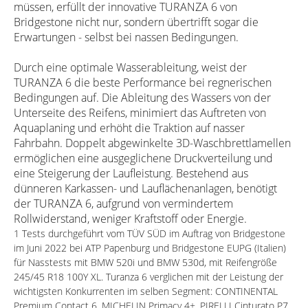
müssen, erfüllt der innovative TURANZA 6 von
Bridgestone nicht nur, sondern übertrifft sogar die
Erwartungen - selbst bei nassen Bedingungen.
Durch eine optimale Wasserableitung, weist der
TURANZA 6 die beste Performance bei regnerischen
Bedingungen auf. Die Ableitung des Wassers von der
Unterseite des Reifens, minimiert das Auftreten von
Aquaplaning und erhöht die Traktion auf nasser
Fahrbahn. Doppelt abgewinkelte 3D-Waschbrettlamellen
ermöglichen eine ausgeglichene Druckverteilung und
eine Steigerung der Laufleistung. Bestehend aus
dünneren Karkassen- und Lauflächenanlagen, benötigt
der TURANZA 6, aufgrund von vermindertem
Rollwiderstand, weniger Kraftstoff oder Energie.
1 Tests durchgeführt vom TÜV SÜD im Auftrag von Bridgestone
im Juni 2022 bei ATP Papenburg und Bridgestone EUPG (Italien)
für Nasstests mit BMW 520i und BMW 530d, mit Reifengröße
245/45 R18 100Y XL. Turanza 6 verglichen mit der Leistung der
wichtigsten Konkurrenten im selben Segment: CONTINENTAL
Premium Contact 6, MICHELIN Primacy 4+, PIRELLI Cinturato P7