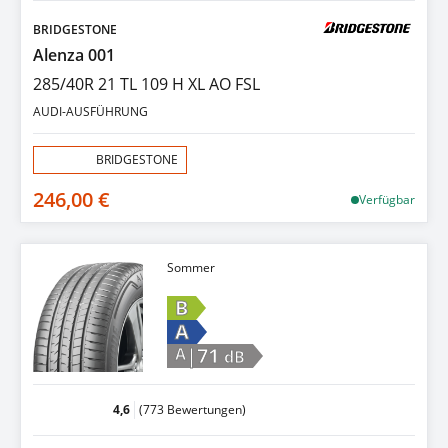
BRIDGESTONE
Alenza 001
285/40R 21 TL 109 H XL AO FSL
AUDI-AUSFÜHRUNG
Aktion:
BRIDGESTONE
246,00 €
Verfügbar
Sommer
B
A
|71
A
dB
4,6
(773 Bewertungen)