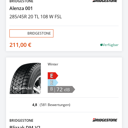
BRIDGESTONE
Alenza 001
285/45R 20 TL 108 W FSL
Aktion:
BRIDGESTONE
211,00 €
Verfügbar
Winter
E
E
|72
Testbericht
B
dB
4,8
(581 Bewertungen)
BRIDGESTONE
Blizzak DM-V2