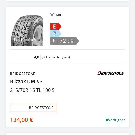
Winter
E
E
|72
Testbericht
B
dB
4,0
(2 Bewertungen)
BRIDGESTONE
Blizzak DM-V3
215/70R 16 TL 100 S
Aktion:
BRIDGESTONE
134,00 €
Verfügbar