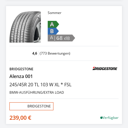
Sommer
A
B
|68
A
dB
4,6
(773 Bewertungen)
BRIDGESTONE
Alenza 001
245/45R 20 TL 103 W XL * FSL
BMW-AUSFÜHRUNG/EXTRA LOAD
Aktion:
BRIDGESTONE
239,00 €
Verfügbar