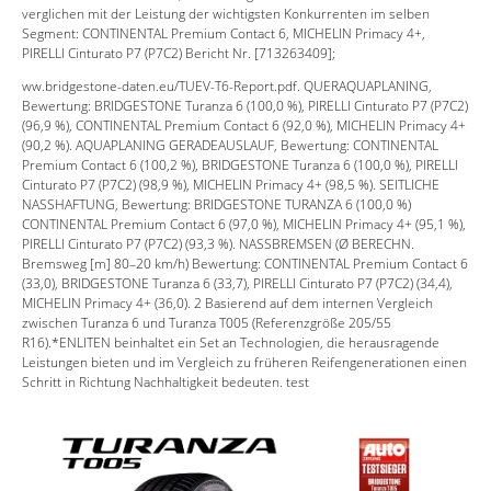
verglichen mit der Leistung der wichtigsten Konkurrenten im selben
Segment: CONTINENTAL Premium Contact 6, MICHELIN Primacy 4+,
PIRELLI Cinturato P7 (P7C2) Bericht Nr. [713263409];
ww.bridgestone-daten.eu/TUEV-T6-Report.pdf. QUERAQUAPLANING,
Bewertung: BRIDGESTONE Turanza 6 (100,0 %), PIRELLI Cinturato P7 (P7C2)
(96,9 %), CONTINENTAL Premium Contact 6 (92,0 %), MICHELIN Primacy 4+
(90,2 %). AQUAPLANING GERADEAUSLAUF, Bewertung: CONTINENTAL
Premium Contact 6 (100,2 %), BRIDGESTONE Turanza 6 (100,0 %), PIRELLI
Cinturato P7 (P7C2) (98,9 %), MICHELIN Primacy 4+ (98,5 %). SEITLICHE
NASSHAFTUNG, Bewertung: BRIDGESTONE TURANZA 6 (100,0 %)
CONTINENTAL Premium Contact 6 (97,0 %), MICHELIN Primacy 4+ (95,1 %),
PIRELLI Cinturato P7 (P7C2) (93,3 %). NASSBREMSEN (Ø BERECHN.
Bremsweg [m] 80–20 km/h) Bewertung: CONTINENTAL Premium Contact 6
(33,0), BRIDGESTONE Turanza 6 (33,7), PIRELLI Cinturato P7 (P7C2) (34,4),
MICHELIN Primacy 4+ (36,0). 2 Basierend auf dem internen Vergleich
zwischen Turanza 6 und Turanza T005 (Referenzgröße 205/55
R16).*ENLITEN beinhaltet ein Set an Technologien, die herausragende
Leistungen bieten und im Vergleich zu früheren Reifengenerationen einen
Schritt in Richtung Nachhaltigkeit bedeuten. test