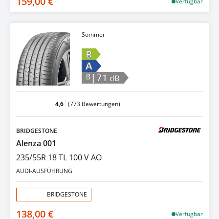
159,00 €
Verfügbar
Sommer
B
A
|71
B
dB
4,6
(773 Bewertungen)
BRIDGESTONE
Alenza 001
235/55R 18 TL 100 V AO
AUDI-AUSFÜHRUNG
Aktion:
BRIDGESTONE
138,00 €
Verfügbar