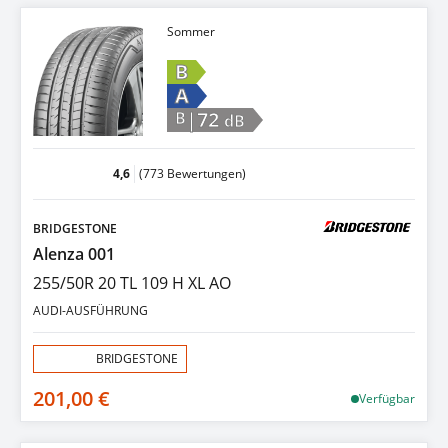
Sommer
B
A
|72
B
dB
4,6
(773 Bewertungen)
BRIDGESTONE
Alenza 001
255/50R 20 TL 109 H XL AO
AUDI-AUSFÜHRUNG
Aktion:
BRIDGESTONE
201,00 €
Verfügbar