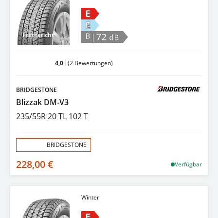
E
E
|72
Testbericht
B
dB
4,0
(2 Bewertungen)
BRIDGESTONE
Blizzak DM-V3
235/55R 20 TL 102 T
Aktion:
BRIDGESTONE
228,00 €
Verfügbar
Winter
E