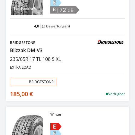
E
|72
Testbericht
B
dB
4,0
(2 Bewertungen)
BRIDGESTONE
Blizzak DM-V3
235/65R 17 TL 108 S XL
EXTRA LOAD
Aktion:
BRIDGESTONE
185,00 €
Verfügbar
Winter
E
E