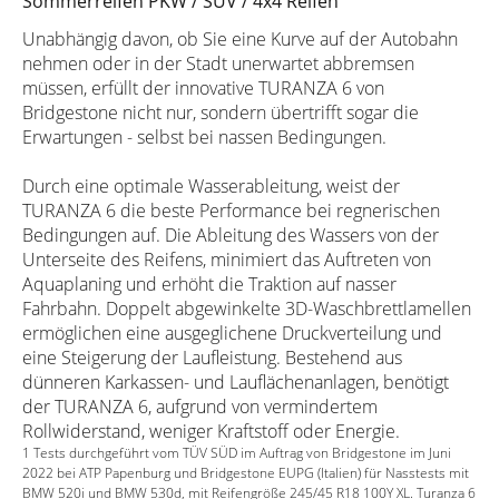
Sommerreifen PKW / SUV / 4x4 Reifen
Unabhängig davon, ob Sie eine Kurve auf der Autobahn
nehmen oder in der Stadt unerwartet abbremsen
müssen, erfüllt der innovative TURANZA 6 von
Bridgestone nicht nur, sondern übertrifft sogar die
Erwartungen - selbst bei nassen Bedingungen.
Durch eine optimale Wasserableitung, weist der
TURANZA 6 die beste Performance bei regnerischen
Bedingungen auf. Die Ableitung des Wassers von der
Unterseite des Reifens, minimiert das Auftreten von
Aquaplaning und erhöht die Traktion auf nasser
Fahrbahn. Doppelt abgewinkelte 3D-Waschbrettlamellen
ermöglichen eine ausgeglichene Druckverteilung und
eine Steigerung der Laufleistung. Bestehend aus
dünneren Karkassen- und Lauflächenanlagen, benötigt
der TURANZA 6, aufgrund von vermindertem
Rollwiderstand, weniger Kraftstoff oder Energie.
1 Tests durchgeführt vom TÜV SÜD im Auftrag von Bridgestone im Juni
2022 bei ATP Papenburg und Bridgestone EUPG (Italien) für Nasstests mit
BMW 520i und BMW 530d, mit Reifengröße 245/45 R18 100Y XL. Turanza 6