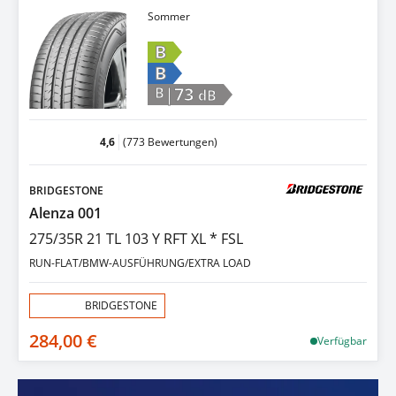
Sommer
B
B
|73
B
dB
4,6
(773 Bewertungen)
BRIDGESTONE
Alenza 001
275/35R 21 TL 103 Y RFT XL * FSL
RUN-FLAT/BMW-AUSFÜHRUNG/EXTRA LOAD
Aktion:
BRIDGESTONE
284,00 €
Verfügbar