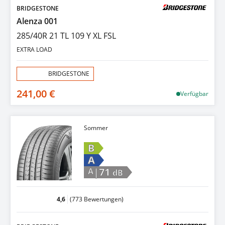
BRIDGESTONE
Alenza 001
285/40R 21 TL 109 Y XL FSL
EXTRA LOAD
Aktion:
BRIDGESTONE
241,00 €
Verfügbar
Sommer
B
A
|71
A
dB
4,6
(773 Bewertungen)