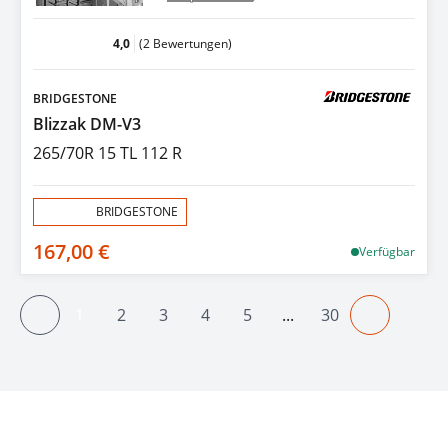
4,0
(2 Bewertungen)
BRIDGESTONE
Blizzak DM-V3
265/70R 15 TL 112 R
Aktion:
BRIDGESTONE
167,00 €
Verfügbar
1
2
3
4
5
...
30
Vorheriger
Seite
Seite
Seite
Seite
Seite
Seite
Näherige