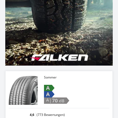
Sommer
A
A
|70
A
dB
4,6
(773 Bewertungen)