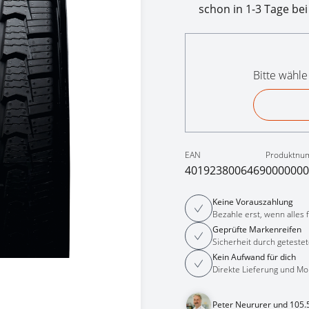
schon in 1-3 Tage bei
Bitte wähle
EAN
Produktnu
4019238006469
0000000
Keine Vorauszahlung
Bezahle erst, wenn alles fe
Geprüfte Markenreifen
Sicherheit durch getestet
Kein Aufwand für dich
Direkte Lieferung und Mo
Peter Neururer und 105.