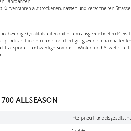
ten Fahrbahnen
es Kurvenfahren auf trockenen, nassen und verschneiten Strasse
 hochwertige Qualitätsreifen mit einem ausgezeichneten Preis-Le
 produziert in den modernen Fertigungswerken namhafter Reif
nd Transporter hochwertige Sommer-, Winter- und Allwetterreif
.
P 700 ALLSEASON
Interpneu Handelsgesellscha
GmbH