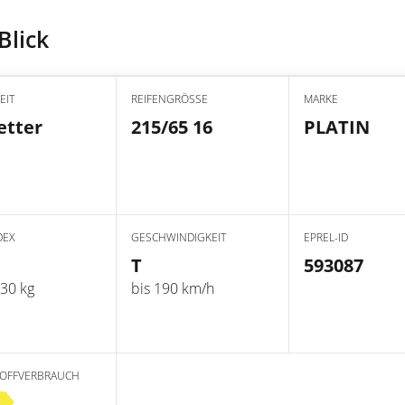
Blick
EIT
REIFENGRÖSSE
MARKE
etter
215/65 16
PLATIN
DEX
GESCHWINDIGKEIT
EPREL-ID
T
593087
030 kg
bis 190 km/h
TOFFVERBRAUCH