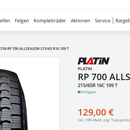
Über 700 Partnerwerkstätten
Reife
eifen
Felgen
Kompletträder
Aktionen
Service
Ratgeb
TIN RP 700 ALLSEASON 215/65 R16 109 T
PLATIN
RP 700 ALL
215/65R 16C 109 T
Verfügbar
129,00 €
inkl. 19% MwSt. zzgl. Transportk