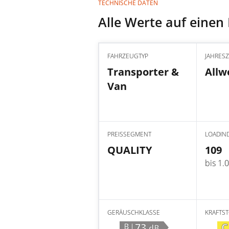
TECHNISCHE DATEN
Alle Werte auf einen 
FAHRZEUGTYP
JAHRESZ
Transporter &
Allw
Van
PREISSEGMENT
LOADIN
QUALITY
109
bis 1.
GERÄUSCHKLASSE
KRAFTS
|73
C
B
dB