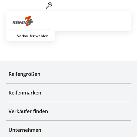
Reifen-Service von A-Z
Artik
Verkäufer wählen
Qualitätsgeprüfte Auswahl
Reifengrößen
Reifenmarken
Verkäufer finden
Unternehmen