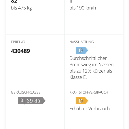
82
T
bis 475 kg
bis 190 km/h
EPREL-ID
NASSHAFTUNG
D
430489
Durchschnittlicher
Bremsweg im Nassen:
bis zu 12% kürzer als
Klasse E.
GERÄUSCHKLASSE
KRAFTSTOFFVERBRAUCH
|69
D
B
dB
Erhöhter Verbrauch