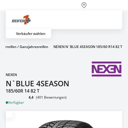
Über 700 Partnerwerkstätten
Artik
Verkäufer wählen
tterreifen / Ganzjahresreifen
NEXEN N`BLUE 4SEASON 185/60 R14 82 T
NEXEN
N`BLUE 4SEASON
185/60R 14 82 T
4,4
(401 Bewertungen)
Verfügbar