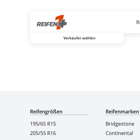
Gratis Versand ab dem 2. Reifen direkt zum Partner
R
Verkäufer wählen
Experten für Reifen seit über 50 Jahren
Reifengrößen
Reifenmarken
195/65 R15
Bridgestone
205/55 R16
Continental