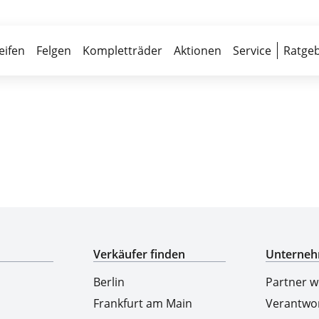
Über 700 Partnerwerkstätten
Reife
eifen
Felgen
Kompletträder
Aktionen
Service
Ratgeb
Top-Marken & Hersteller
Verkäufer finden
Unterne
Berlin
Partner 
Frankfurt am Main
Verantwo