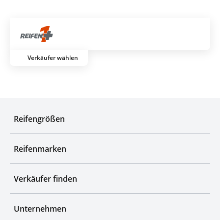
Über 700
Artik
Verkäufer wählen
Top-Marken & Her
Reifengrößen
Reifenmarken
Verkäufer finden
Unternehmen