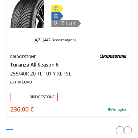
C
B
|71
B
dB
4,7
(447 Bewertungen)
BRIDGESTONE
Turanza All Season 6
255/40R 20 TL 101 Y XL FSL
EXTRA LOAD
Aktion:
BRIDGESTONE
236,00 €
Verfügbar