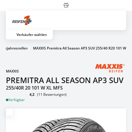
Zahlung erst vor Ort
Artik
Verkäufer wählen
Ganzjahresreifen
MAXXIS Premitra All Season AP3 SUV 255/40 R20 101 W
MAXXIS
PREMITRA ALL SEASON AP3 SUV
255/40R 20 101 W XL MFS
4,2
(11 Bewertungen)
Verfügbar