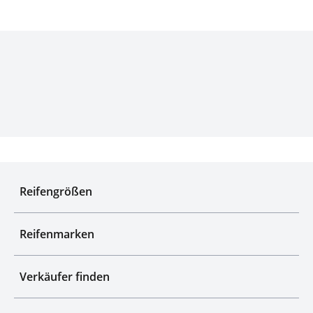
Experten für Reifen seit über 50 Jahren
Reifengrößen
Reifenmarken
Verkäufer finden