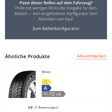
Passt dieser Reifen auf dein Fahrzeug?
Prüfe mit wenigen Klicks die Freigabe für dein
Modell — kein eingebetteter Konfigurator, kein
Ablenken vom Kauf.
Zum Reifenkonfigurator
Ähnliche Produkte
Alle entdecken
Winter
C
A
|72
A
dB
5,0
(1 Bewertungen)