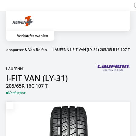
Über 700 Partnerwerkstätten
Artik
Verkäufer wählen
Transporter & Van Reifen
LAUFENN I-FIT VAN (LY-31) 205/65 R16 107 T
LAUFENN
I-FIT VAN (LY-31)
205/65R 16C 107 T
Verfügbar