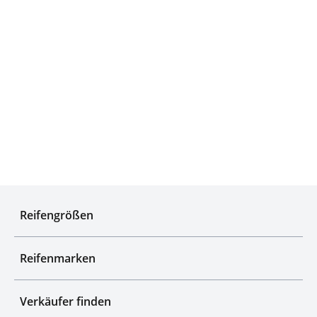
Experten für Reifen seit über 50 Jahren
Reifengrößen
Reifenmarken
Verkäufer finden