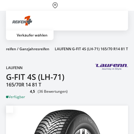
Über 700 Partnerwerkstätten
Artik
Verkäufer wählen
terreifen / Ganzjahresreifen
LAUFENN G-FIT 4S (LH-71) 165/70 R14 81 T
LAUFENN
G-FIT 4S (LH-71)
165/70R 14 81 T
4,5
(36 Bewertungen)
Verfügbar