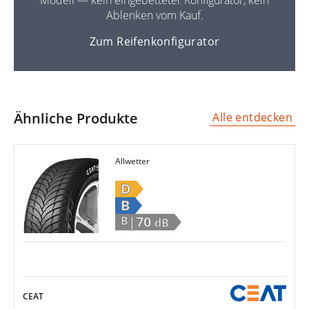
Ablenken vom Kauf.
Zum Reifenkonfigurator
Ähnliche Produkte
Alle entdecken
Allwetter
D
B
|70
B
dB
CEAT