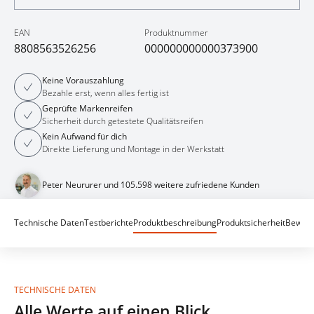
EAN
Produktnummer
8808563526256
000000000000373900
Keine Vorauszahlung
Bezahle erst, wenn alles fertig ist
Geprüfte Markenreifen
Sicherheit durch getestete Qualitätsreifen
Kein Aufwand für dich
Direkte Lieferung und Montage in der Werkstatt
Peter Neururer und 105.598 weitere zufriedene Kunden
Technische Daten
Testberichte
Produktbeschreibung
Produktsicherheit
Bewert
TECHNISCHE DATEN
Alle Werte auf einen Blick