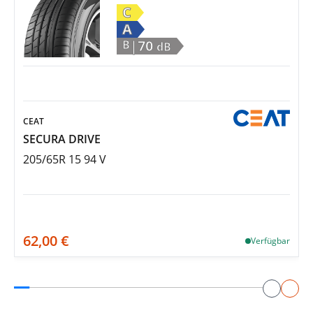
C
A
|70
B
dB
CEAT
SECURA DRIVE
205/65R 15 94 V
62,00 €
Verfügbar