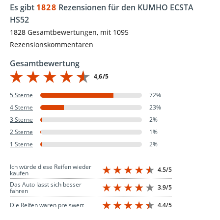
Es gibt
1828
Rezensionen für den KUMHO ECSTA
HS52
1828
Gesamtbewertungen, mit
1095
Rezensionskommentaren
Gesamtbewertung
4,6/5
5 Sterne
72%
4 Sterne
23%
3 Sterne
2%
2 Sterne
1%
1 Sterne
2%
Ich würde diese Reifen wieder
4.5/5
kaufen
Das Auto lässt sich besser
3.9/5
fahren
4.4/5
Die Reifen waren preiswert