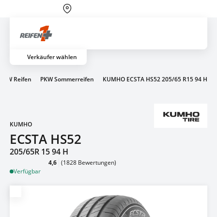
Über 700 Partnerwerkstätten
Artik
Verkäufer wählen
PKW Reifen
PKW Sommerreifen
KUMHO ECSTA HS52 205/65 R15 94 H
KUMHO
ECSTA HS52
205/65R 15 94 H
4,6
(1828 Bewertungen)
Verfügbar