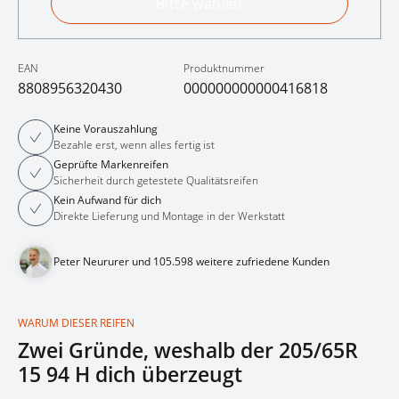
Bitte wählen
EAN
Produktnummer
8808956320430
000000000000416818
Keine Vorauszahlung
Bezahle erst, wenn alles fertig ist
Geprüfte Markenreifen
Sicherheit durch getestete Qualitätsreifen
Kein Aufwand für dich
Direkte Lieferung und Montage in der Werkstatt
Peter Neururer und 105.598 weitere zufriedene Kunden
WARUM DIESER REIFEN
Zwei Gründe, weshalb der 205/65R
15 94 H dich überzeugt