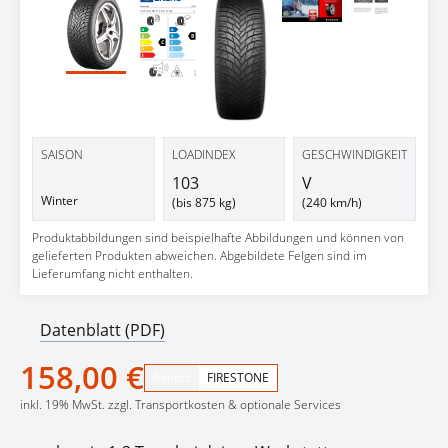
Next 
SAISON
LOADINDEX
GESCHWINDIGKEIT
103
V
Winter
(bis 875 kg)
(240 km/h)
Produktabbildungen sind beispielhafte Abbildungen und können von
gelieferten Produkten abweichen. Abgebildete Felgen sind im
Lieferumfang nicht enthalten.
Datenblatt (PDF)
158,00 €
Aktion:
FIRESTONE
inkl. 19% MwSt. zzgl. Transportkosten & optionale Services