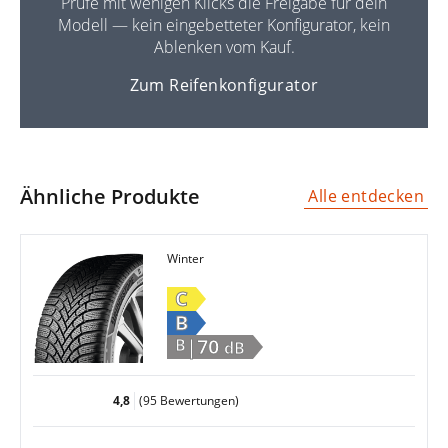
Prüfe mit wenigen Klicks die Freigabe für dein
Modell — kein eingebetteter Konfigurator, kein
Ablenken vom Kauf.
Zum Reifenkonfigurator
Ähnliche Produkte
Alle entdecken
Winter
C
B
|70
B
dB
4,8
(95 Bewertungen)