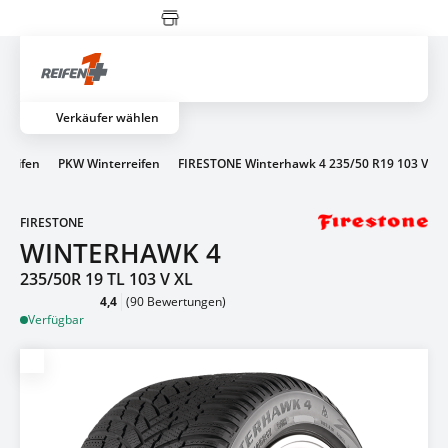
Zahlung erst vor Ort
Artik
Verkäufer wählen
 Reifen
PKW Winterreifen
FIRESTONE Winterhawk 4 235/50 R19 103 V
FIRESTONE
WINTERHAWK 4
235/50R 19 TL 103 V XL
4,4
(90 Bewertungen)
Verfügbar