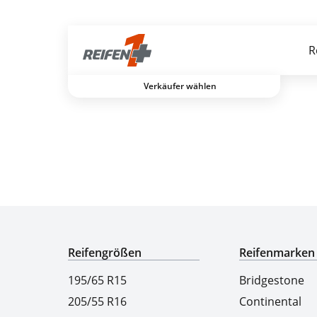
Gratis Versand ab dem 2. Reifen direkt zum Partner
R
Verkäufer wählen
Experten für Reifen seit über 50 Jahren
Reifengrößen
Reifenmarken
195/65 R15
Bridgestone
205/55 R16
Continental