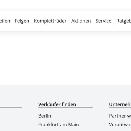
Über 700 Partnerwerkstätten
Reife
eifen
Felgen
Kompletträder
Aktionen
Service
Ratgeb
Top-Marken & Hersteller
Verkäufer finden
Unterne
Berlin
Partner 
Frankfurt am Main
Verantwo