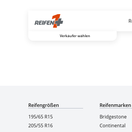
Gratis Versand ab dem 2. Reifen direkt zum Partner
R
Verkäufer wählen
Experten für Reifen seit über 50 Jahren
Reifengrößen
Reifenmarken
195/65 R15
Bridgestone
205/55 R16
Continental