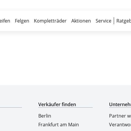
Über 700 Partnerwerkstätten
Reife
eifen
Felgen
Kompletträder
Aktionen
Service
Ratgeb
Top-Marken & Hersteller
Verkäufer finden
Unterne
Berlin
Partner 
Frankfurt am Main
Verantwo