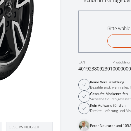
schon in 1-3 Tage bei
Bitte wähle
EAN
Produktnu
4019238092301
0000000
Keine Vorauszahlung
Bezahle erst, wenn alles fe
Geprüfte Markenreifen
Sicherheit durch getestet
Kein Aufwand für dich
Direkte Lieferung und Mo
Peter Neururer und 105.
GESCHWINDIGKEIT