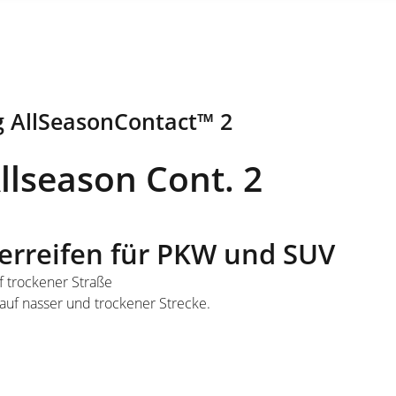
 AllSeasonContact™ 2
llseason Cont. 2
erreifen für PKW und SUV
f trockener Straße
uf nasser und trockener Strecke.