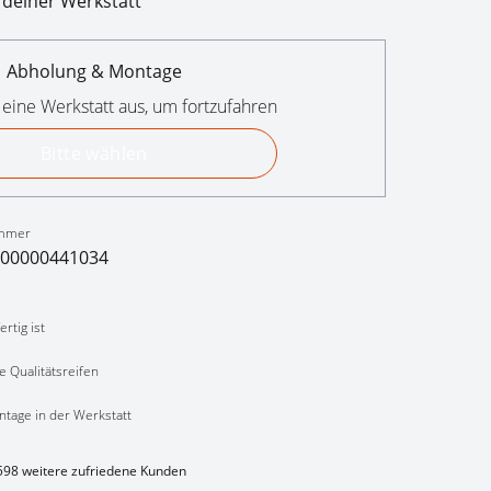
 deiner Werkstatt
Abholung & Montage
 eine Werkstatt aus, um fortzufahren
Bitte wählen
mmer
00000441034
rtig ist
e Qualitätsreifen
ntage in der Werkstatt
598 weitere zufriedene Kunden