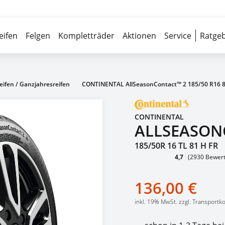
Über 700 Partnerwerkstätten
Reife
eifen
Felgen
Kompletträder
Aktionen
Service
Ratgeb
eifen / Ganzjahresreifen
CONTINENTAL AllSeasonContact™ 2 185/50 R16 
CONTINENTAL
ALLSEASON
185/50R 16 TL 81 H FR
4,7
(2930 Bewer
136,00 €
inkl. 19% MwSt. zzgl. Transportk