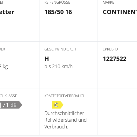
EIT
REIFENGRÖSSE
MARKE
etter
185/50 16
CONTINEN
DEX
GESCHWINDIGKEIT
EPREL-ID
H
1227522
2 kg
bis 210 km/h
CHKLASSE
KRAFTSTOFFVERBRAUCH
|71
C
dB
Durchschnittlicher
Rollwiderstand und
Verbrauch.