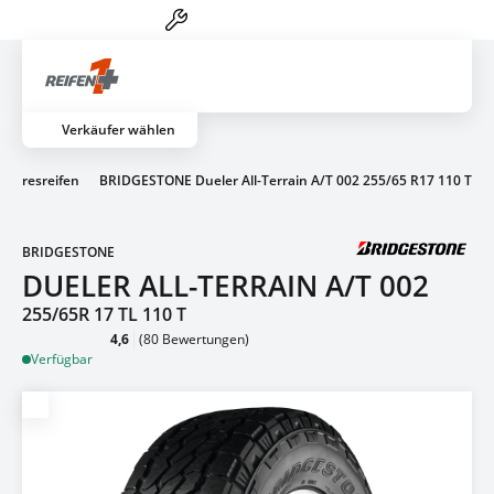
Reifen-Service von A-Z
Artik
Verkäufer wählen
zjahresreifen
BRIDGESTONE Dueler All-Terrain A/T 002 255/65 R17 110 T
BRIDGESTONE
DUELER ALL-TERRAIN A/T 002
255/65R 17 TL 110 T
4,6
(80 Bewertungen)
Verfügbar