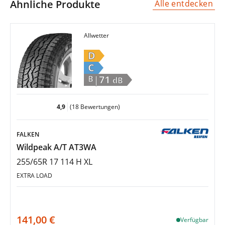
Ähnliche Produkte
Alle entdecken
Allwetter
D
C
|71
B
dB
4,9
(18 Bewertungen)
FALKEN
Wildpeak A/T AT3WA
255/65R 17 114 H XL
EXTRA LOAD
141,00 €
Verfügbar