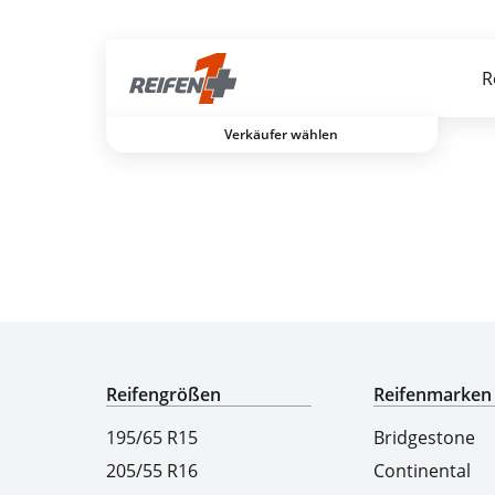
Gratis Versand ab dem 2. Reifen direkt zum Partner
R
Verkäufer wählen
Experten für Reifen seit über 50 Jahren
Reifengrößen
Reifenmarken
195/65 R15
Bridgestone
205/55 R16
Continental