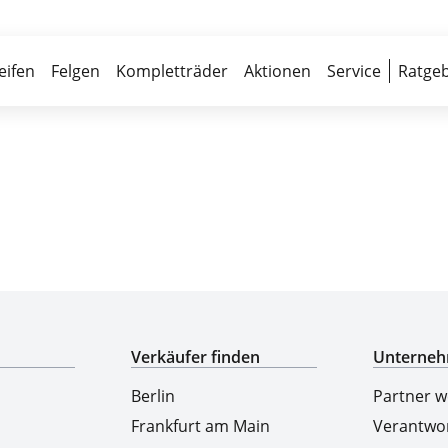
Über 700 Partnerwerkstätten
Reife
eifen
Felgen
Kompletträder
Aktionen
Service
Ratgeb
Top-Marken & Hersteller
Verkäufer finden
Unterne
Berlin
Partner 
Frankfurt am Main
Verantwo