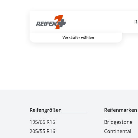
Gratis Versand ab dem 2. Reifen direkt zum Partner
R
Verkäufer wählen
Experten für Reifen seit über 50 Jahren
Reifengrößen
Reifenmarken
195/65 R15
Bridgestone
205/55 R16
Continental