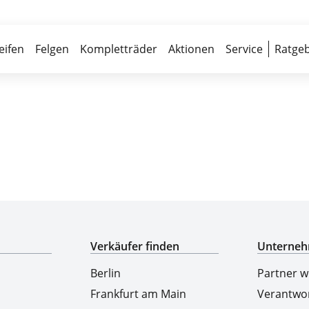
Über 700 Partnerwerkstätten
Reife
eifen
Felgen
Kompletträder
Aktionen
Service
Ratgeb
Top-Marken & Hersteller
Verkäufer finden
Unterne
Berlin
Partner 
Frankfurt am Main
Verantwo