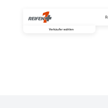
Gratis Versand ab dem 2. Reifen direkt zum Partner
R
Verkäufer wählen
Experten für Reifen seit über 50 Jahren